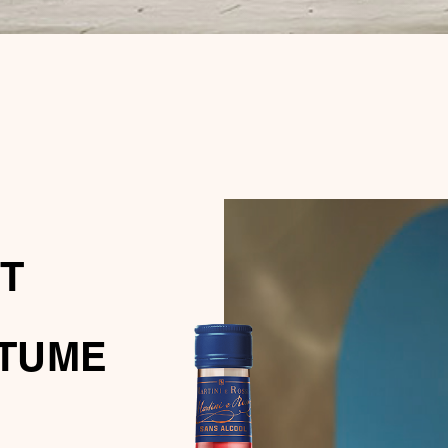
T
TUME