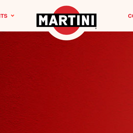
ITS
C