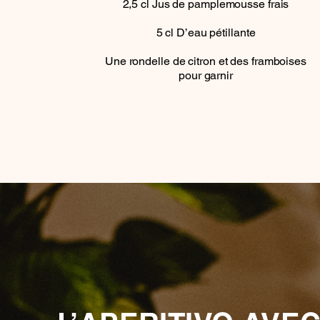
2,5
cl
Jus de pamplemousse frais
5
cl
D’eau pétillante
Une rondelle de citron et des framboises
pour garnir