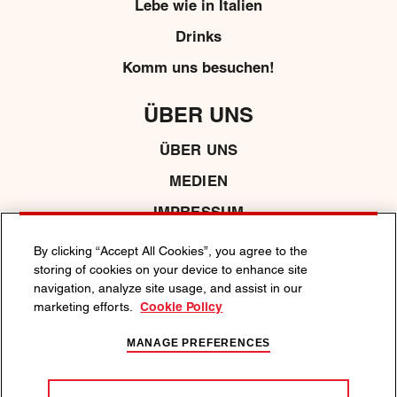
Lebe wie in Italien
Drinks
Komm uns besuchen!
ÜBER UNS
ÜBER UNS
MEDIEN
IMPRESSUM
By clicking “Accept All Cookies”, you agree to the
storing of cookies on your device to enhance site
DATENSCHUTZRICHTLINIE
COOKIE -RICHTLINIE
navigation, analyze site usage, and assist in our
ALLGEMEINE GESCHÄFTSBEDINGUNGEN
marketing efforts.
Cookie Policy
VERANTWORTUNGSVOLL GENIESSEN.
MANAGE PREFERENCES
Weitere Informationen über den maßvollen und
verantwortungsbewussten Genuss von Alkohol unter:
https://www.massvoll-geniessen.de/.