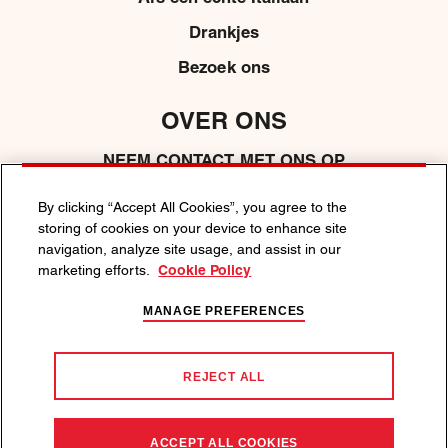
Drankjes
Bezoek ons
OVER ONS
NEEM CONTACT MET ONS OP
MEDIA
By clicking “Accept All Cookies”, you agree to the
storing of cookies on your device to enhance site
navigation, analyze site usage, and assist in our
marketing efforts.
Cookie Policy
PRIVACYBELEID
COOKIEBELEID
ALGEMENE VOORWAARDEN
MANAGE PREFERENCES
ALCOHOLMISBRUIK SCHAADT DE GEZONDHEID.
Wij ondersteunen een verantwoorde benadering van
REJECT ALL
alcoholconsumptie. Bezoek
responsibility.org
of
drinkaware.co.uk
.
©2026 MARTINI, DE VORMGEVING EN HET BALL & BAR-LOGO
ACCEPT ALL COOKIES
ZIJN HANDELSMERKEN.