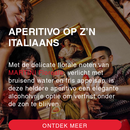
APERITIVO OP Z’N
ITALIAANS
Met de delicate florale noten van
MARTINI Floreale
, verlicht met
bruisend water en fris appelsap, is
deze heldere aperitivo een elegante
alcoholvrije optie om verfrist onder
de zon te blijven.
ONTDEK MEER