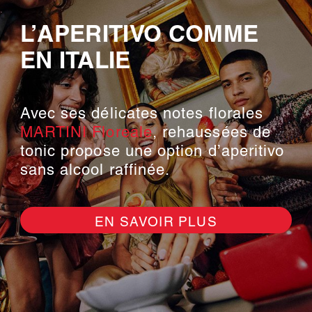
L’APERITIVO COMME
EN ITALIE
Avec ses délicates notes florales
MARTINI Floreale
, rehaussées de
tonic propose une option d’aperitivo
sans alcool raffinée.
EN SAVOIR PLUS