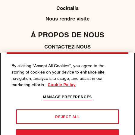
Cocktails
Nous rendre visite
À PROPOS DE NOUS
CONTACTEZ-NOUS
MÉDIAS
By clicking “Accept All Cookies”, you agree to the
storing of cookies on your device to enhance site
navigation, analyze site usage, and assist in our
POLITIQUE DE CONFIDENTIALITÉ
marketing efforts.
Cookie Policy
POLITIQUE DE COOKIE
CONDITIONS GÉNÉRALES
MANAGE PREFERENCES
L’ABUS D’ALCOOL NUIT À LA SANTÉ.
Nous soutenons une démarche responsable par rapport à la
consommation d’alcool. Visitez
responsibility.org
ou
REJECT ALL
drinkaware.co.uk
.
©2026 MARTINI, LA CHARTE GRAPHIQUE ET LE LOGO «BALL