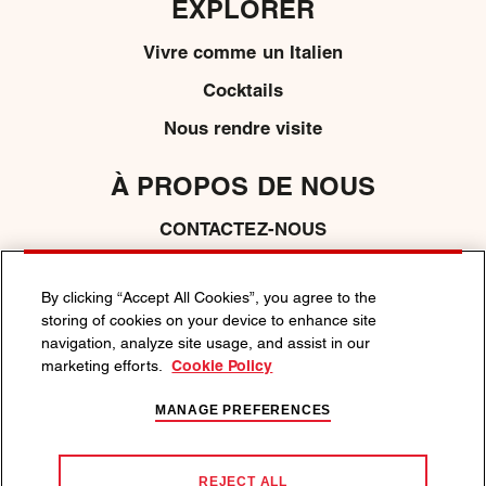
EXPLORER
Vivre comme un Italien
Cocktails
Nous rendre visite
À PROPOS DE NOUS
CONTACTEZ-NOUS
MÉDIAS
By clicking “Accept All Cookies”, you agree to the
storing of cookies on your device to enhance site
navigation, analyze site usage, and assist in our
POLITIQUE DE CONFIDENTIALITÉ
marketing efforts.
Cookie Policy
POLITIQUE DE COOKIE
CONDITIONS GÉNÉRALES
MANAGE PREFERENCES
L’ABUS D’ALCOOL NUIT À LA SANTÉ.
Nous soutenons une démarche responsable par rapport à la
consommation d’alcool. Visitez
responsibility.org
ou
REJECT ALL