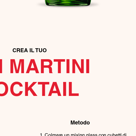
CREA IL TUO
N MARTINI
OCKTAIL
Metodo
Colmare un mixing glass con cubetti di