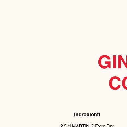
GI
C
Ingredienti
2,5
cl
MARTINI® Extra Dry