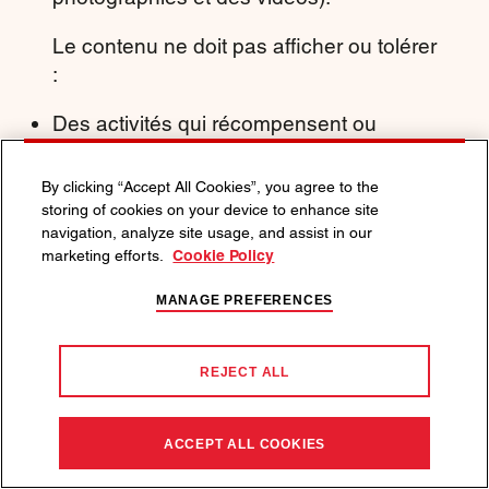
Le contenu ne doit pas afficher ou tolérer
:
Des activités qui récompensent ou
encouragent une consommation
excessive ou irresponsable d’alcool, y
By clicking “Accept All Cookies”, you agree to the
compris : les jeux d’alcool, une
storing of cookies on your device to enhance site
navigation, analyze site usage, and assist in our
consommation rapide ou dangereuse, la
marketing efforts.
Cookie Policy
surconsommation, la conduite en état
d’ébriété.
MANAGE PREFERENCES
De comportement agressif ou
indiscipliné, irresponsable ou antisocial
REJECT ALL
ou lien entre l’alcool et des personnes ou
des comportements courageux, durs ou
audacieux.
ACCEPT ALL COOKIES
Des drogues illicites.