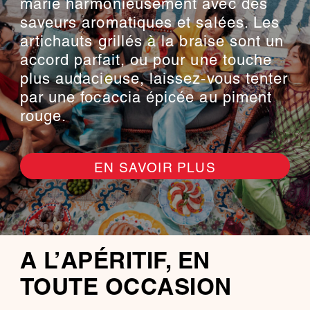
marie harmonieusement avec des
saveurs aromatiques et salées. Les
artichauts grillés à la braise sont un
accord parfait, ou pour une touche
plus audacieuse, laissez-vous tenter
par une focaccia épicée au piment
rouge.
EN SAVOIR PLUS
A L’APÉRITIF, EN
TOUTE OCCASION