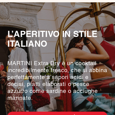
L’APERITIVO IN STILE
ITALIANO
MARTINI Extra Dry è un cocktail
incredibilmente fresco, che si abbina
perfettamente a sapori acidi e
decisi, piatti elaborati o pesce
azzurro come sardine o acciughe
marinate.