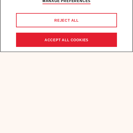
MANAGE PREFERENCES
Cocktails
Visitaci
REJECT ALL
Negozio
ACCEPT ALL COOKIES
CHI SIAMO
Contattaci
Media
POLITICA SULLA PRIVACY
POLITICA SUI COOKIE
TERMINI E CONDIZIONI
BEVI MARTINI RESPONSABILMENTE.
Sosteniamo il consumo responsabile. Visita
responsabilità.org
o
beaware.co.uk
.