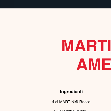
MARTI
AME
Ingredienti
4
cl
MARTINI® Rosso