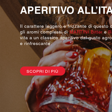
APERITIVO ALL’IT
Il carattere leggero e frizzante di questo 
gli aromi complessi di
MARTINI Bitter
e
R
vita a un classico aperitivo dal gusto agr
e rinfrescante.
SCOPRI DI PIÙ