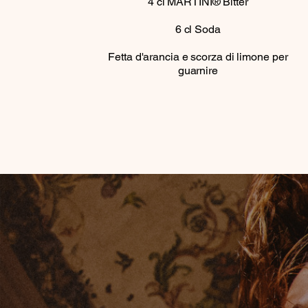
4
cl
MARTINI® Bitter
6
cl
Soda
Fetta d'arancia e scorza di limone per
guarnire