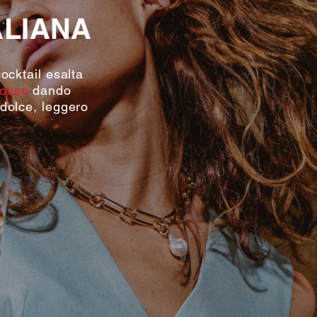
ALIANA
cocktail esalta
osso
dando
odolce, leggero