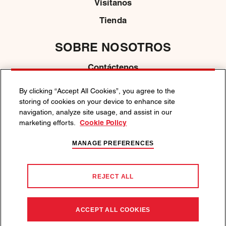
Visítanos
Tienda
SOBRE NOSOTROS
Contáctenos
MEDIOS DE COMUNICACIÓN
By clicking “Accept All Cookies”, you agree to the
storing of cookies on your device to enhance site
navigation, analyze site usage, and assist in our
marketing efforts.
Cookie Policy
POLÍTICA DE PRIVACIDAD
POLÍTICA DE COOKIES
TÉRMINOS Y CONDICIONES
MANAGE PREFERENCES
DISFRUTA DE MARTINI DE MANERA RESPONSABLE.
Apoyamos la toma de decisiones responsables. Visite la
REJECT ALL
www.disfrutadeunconsumoresponsable.com
.
©2026 Martini, su vestido comercial y el logotipo de Ball & Bar son
ACCEPT ALL COOKIES
marcas registradas.