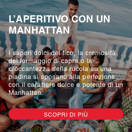
L’APERITIVO CON UN
MANHATTAN
I sapori dolci del fico, la cremosità
del formaggio di capra o la
croccantezza della rucola su una
piadina si sposano alla perfezione
con il carattere dolce e potente di un
Manhattan.
SCOPRI DI PIÙ