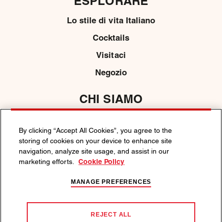
ESPLORARE
Lo stile di vita Italiano
Cocktails
Visitaci
Negozio
CHI SIAMO
Contattaci
By clicking “Accept All Cookies”, you agree to the
Media
storing of cookies on your device to enhance site
navigation, analyze site usage, and assist in our
marketing efforts.
Cookie Policy
POLITICA SULLA PRIVACY
POLITICA SUI COOKIE
MANAGE PREFERENCES
TERMINI E CONDIZIONI
BEVI MARTINI RESPONSABILMENTE.
REJECT ALL
Sosteniamo il consumo responsabile. Visita
responsabilità.org
o