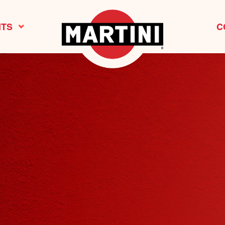
ITS
C