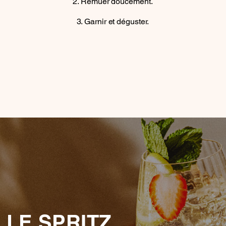
Remuer doucement.
Garnir et déguster.
 LE SPRITZ