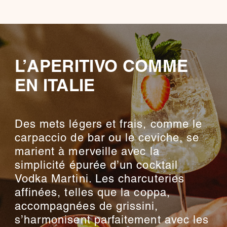
L’APERITIVO COMME
EN ITALIE
Des mets légers et frais, comme le
carpaccio de bar ou le ceviche, se
marient à merveille avec la
simplicité épurée d’un cocktail
Vodka Martini. Les charcuteries
affinées, telles que la coppa,
accompagnées de grissini,
s’harmonisent parfaitement avec les