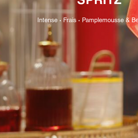
SPRITZ
Intense
Frais
Pamplemousse & Be
·
·