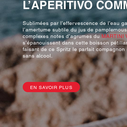
L’APERITIVO COMM
Sublimées par l’effervescence de l’eau g
l’amertume subtile du jus de pamplemous
complexes notes d’agrumes du
MARTINI V
s’épanouissent dans cette boisson pétillan
faisant de ce Spritz le parfait compagnon 
sans alcool.
EN SAVOIR PLUS