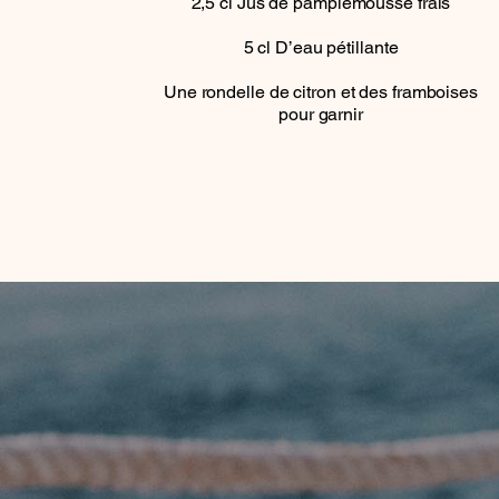
2,5
cl
Jus de pamplemousse frais
5
cl
D’eau pétillante
Une rondelle de citron et des framboises
pour garnir