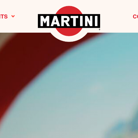
ITS
C