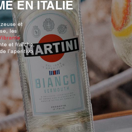
E EN ITALIE
azeuse et
se, les
ibrante
te et fraîche,
de l’aperitivo