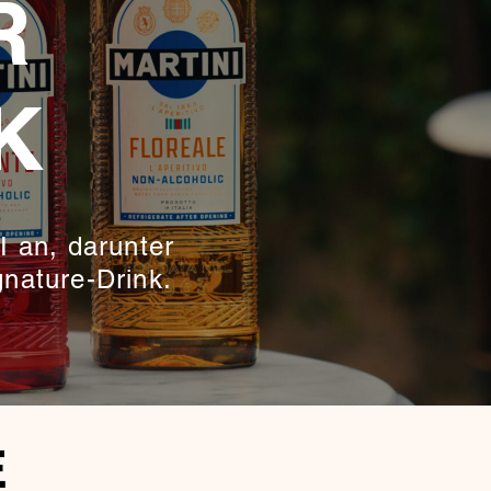
R
K
 an, darunter
nature-Drink.
E