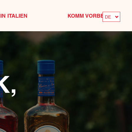
IN ITALIEN
KOMM VORBEI
DE
K,